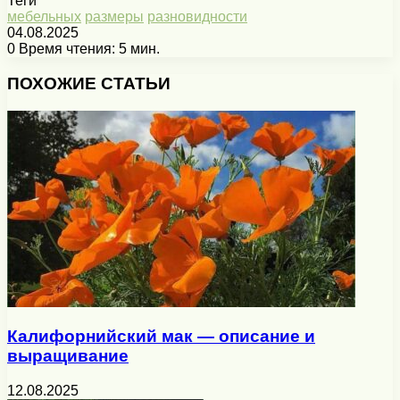
Теги
мебельных
размеры
разновидности
04.08.2025
0
Время чтения: 5 мин.
Facebook
X
Pinterest
Вконтакте
Одноклассники
Messenger
Messenger
WhatsApp
Telegram
Viber
Печатать
ПОХОЖИЕ СТАТЬИ
Калифорнийский мак — описание и
выращивание
12.08.2025