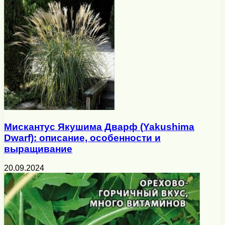
Мискантус Якушима Дварф (Yakushima
Dwarf): описание, особенности и
выращивание
20.09.2024