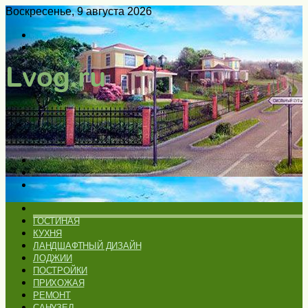
Воскресенье, 9 августа 2026
Войти
Switch
skin
Меню
Искать
Switch
skin
ГЛАВНАЯ
ГОСТИНАЯ
КУХНЯ
ЛАНДШАФТНЫЙ ДИЗАЙН
ЛОДЖИИ
ПОСТРОЙКИ
ПРИХОЖАЯ
РЕМОНТ
САНУЗЕЛ