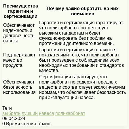
Преимущества
Почему важно обратить на них
гарантии и
внимание
сертификации
Гарантия и сертификация гарантируют,
Обеспечивают
что поликарбонат соответствует
надежность и
высоким стандартам и будет
долговечность
функционировать без проблем на
навеса
протяжении длительного времени.
Гарантия и сертификация являются
Подтверждают
показателями того, что поликарбонат
качество
был произведен с соблюдением всех
продукта
необходимых требований и стандартов
качества.
Сертификация гарантирует, что
Обеспечивают
поликарбонат не содержит вредных
безопасность
веществ и соответствует экологическим
использования
нормам, что обеспечивает безопасность
при эксплуатации навеса.
Теги
выбрать
лучший
навеса
поликарбонат
09.04.2024
0
Время чтения: 7 мин.
Facebook
X
Pinterest
Вконтакте
Одноклассники
Messenger
Messenger
WhatsApp
Telegram
Viber
Печатать