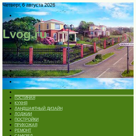
Четверг, 6 августа 2026
Войти
Switch
skin
Меню
Искать
Switch
skin
ГЛАВНАЯ
ГОСТИНАЯ
КУХНЯ
ЛАНДШАФТНЫЙ ДИЗАЙН
ЛОДЖИИ
ПОСТРОЙКИ
ПРИХОЖАЯ
РЕМОНТ
САНУЗЕЛ