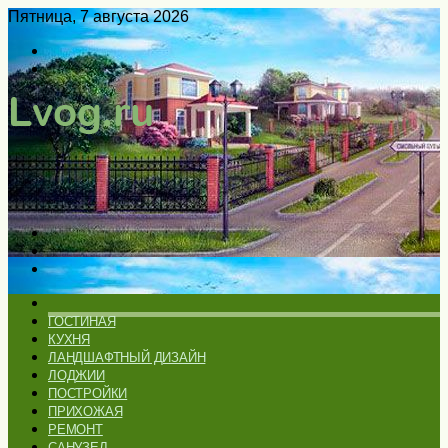
Пятница, 7 августа 2026
Войти
Switch
skin
Меню
Искать
Switch
skin
ГЛАВНАЯ
ГОСТИНАЯ
КУХНЯ
ЛАНДШАФТНЫЙ ДИЗАЙН
ЛОДЖИИ
ПОСТРОЙКИ
ПРИХОЖАЯ
РЕМОНТ
САНУЗЕЛ