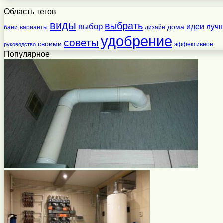
Область тегов
виды
выбрать
выбор
идеи
дома
луч
бани
варианты
дизайн
удобрение
советы
своими
эффективное
руководство
Популярное