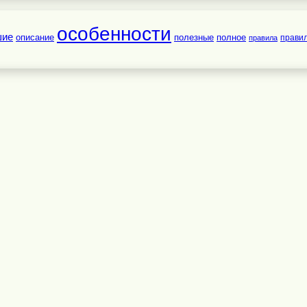
особенности
шие
полезные
полное
описание
прави
правила