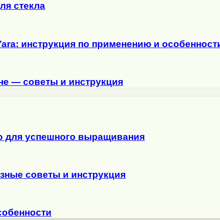
ля стекла
Yara: инструкция по применению и особенност
ене — советы и инструкция
о для успешного выращивания
езные советы и инструкция
собенности