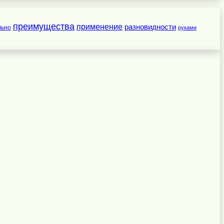
преимущества
применение
разновидности
льно
руками