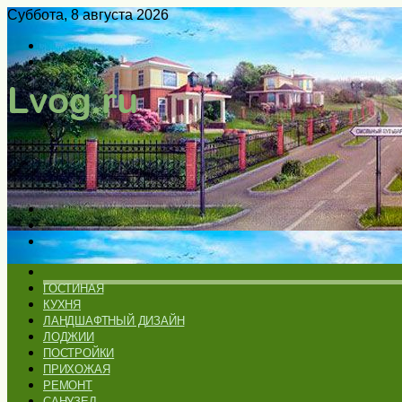
Суббота, 8 августа 2026
Войти
Switch
skin
Меню
Искать
Switch
skin
ГЛАВНАЯ
ГОСТИНАЯ
КУХНЯ
ЛАНДШАФТНЫЙ ДИЗАЙН
ЛОДЖИИ
ПОСТРОЙКИ
ПРИХОЖАЯ
РЕМОНТ
САНУЗЕЛ