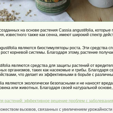
зданных на основе растения Cassia angustifolia, которые 
ия, известного также как сенна, имеют широкий спектр дей
gustifolia являются биостимуляторы роста. Эти средства с
 рост корневой системы. Благодаря этому, растение получа
ifolia являются средства для защиты растений от вредите
ных организмов, таких как насекомые и грибы. Благодаря 
йствами, что делает их эффективными в борьбе с различн
folia являются экологически безопасными и не наносят вре
ловека или животных. Благодаря своей натуральной основе
ля растений: эффективное решение проблем с заболевани
ожеством вызовов, связанных с увеличением урожайности и