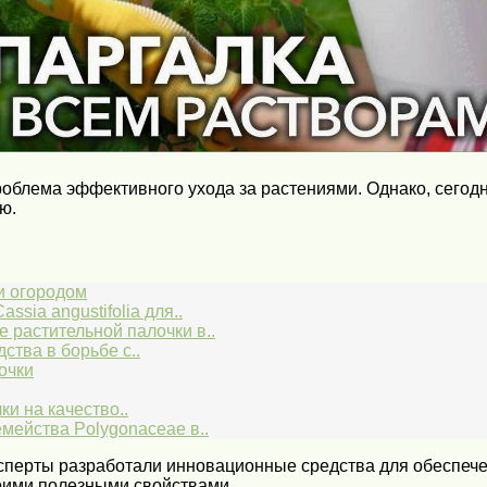
роблема эффективного ухода за растениями. Однако, сегод
ю.
и огородом
sia angustifolia для..
 растительной палочки в..
тва в борьбе с..
очки
и на качество..
мейства Polygonaceae в..
сперты разработали инновационные средства для обеспече
оими полезными свойствами.