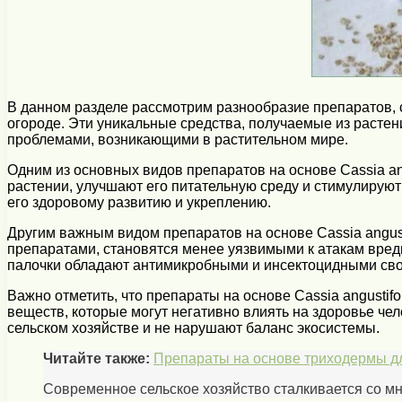
В данном разделе рассмотрим разнообразие препаратов, со
огороде. Эти уникальные средства, получаемые из растен
проблемами, возникающими в растительном мире.
Одним из основных видов препаратов на основе Cassia an
растении, улучшают его питательную среду и стимулируют
его здоровому развитию и укреплению.
Другим важным видом препаратов на основе Cassia angust
препаратами, становятся менее уязвимыми к атакам вред
палочки обладают антимикробными и инсектоцидными сво
Важно отметить, что препараты на основе Cassia angusti
веществ, которые могут негативно влиять на здоровье че
сельском хозяйстве и не нарушают баланс экосистемы.
Читайте также:
Препараты на основе триходермы д
Современное сельское хозяйство сталкивается со мн