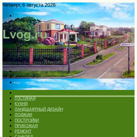
Четверг, 6 августа 2026
Войти
Switch
skin
Меню
Искать
Switch
skin
ГЛАВНАЯ
ГОСТИНАЯ
КУХНЯ
ЛАНДШАФТНЫЙ ДИЗАЙН
ЛОДЖИИ
ПОСТРОЙКИ
ПРИХОЖАЯ
РЕМОНТ
САНУЗЕЛ