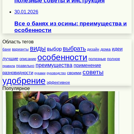
полезные советы и инструкция
30.01.2026
Все о банях из осины: преимущества и
особенности
Область тегов
виды
выбрать
выбор
идеи
дома
бани
варианты
дизайн
особенности
лучшие
полезные
полное
описание
преимущества
применение
правильно
правила
советы
разновидности
своими
руками
руководство
удобрение
эффективное
Популярное