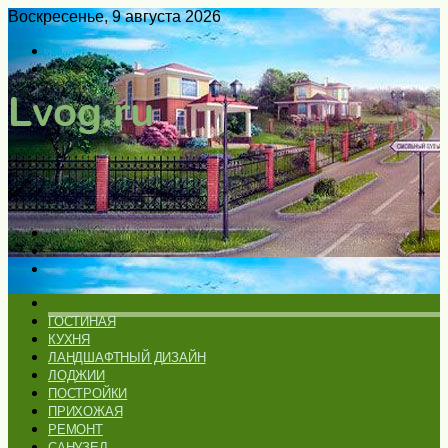
Воскресенье, 9 августа 2026
Войти
Switch
skin
Меню
Искать
Switch
skin
ГЛАВНАЯ
ГОСТИНАЯ
КУХНЯ
ЛАНДШАФТНЫЙ ДИЗАЙН
ЛОДЖИИ
ПОСТРОЙКИ
ПРИХОЖАЯ
РЕМОНТ
САНУЗЕЛ