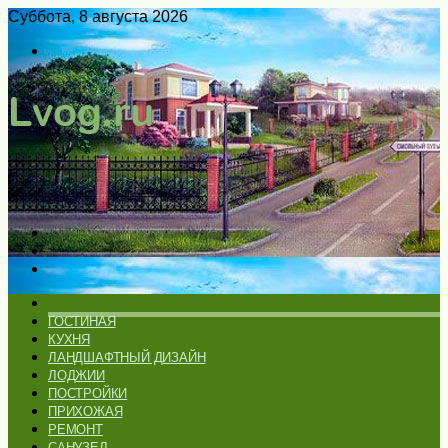
Суббота, 8 августа 2026
Войти
Switch
skin
Меню
Искать
Switch
skin
ГЛАВНАЯ
ГОСТИНАЯ
КУХНЯ
ЛАНДШАФТНЫЙ ДИЗАЙН
ЛОДЖИИ
ПОСТРОЙКИ
ПРИХОЖАЯ
РЕМОНТ
САНУЗЕЛ