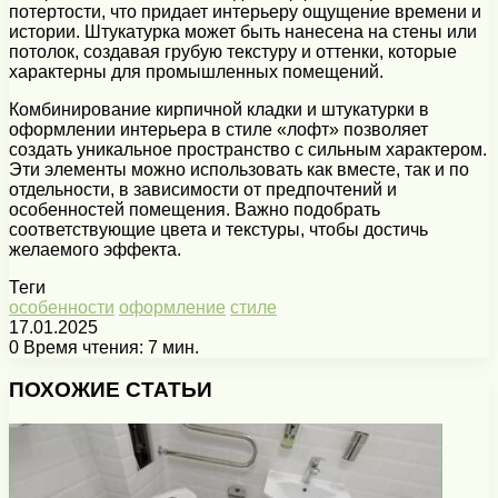
потертости, что придает интерьеру ощущение времени и
истории. Штукатурка может быть нанесена на стены или
потолок, создавая грубую текстуру и оттенки, которые
характерны для промышленных помещений.
Комбинирование кирпичной кладки и штукатурки в
оформлении интерьера в стиле «лофт» позволяет
создать уникальное пространство с сильным характером.
Эти элементы можно использовать как вместе, так и по
отдельности, в зависимости от предпочтений и
особенностей помещения. Важно подобрать
соответствующие цвета и текстуры, чтобы достичь
желаемого эффекта.
Теги
особенности
оформление
стиле
17.01.2025
0
Время чтения: 7 мин.
Facebook
X
Pinterest
Вконтакте
Одноклассники
Messenger
Messenger
WhatsApp
Telegram
Viber
Печатать
ПОХОЖИЕ СТАТЬИ