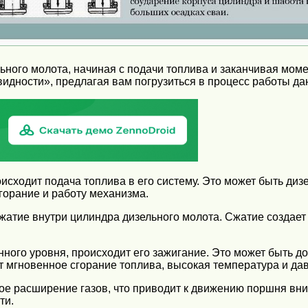
ьного молота, начиная с подачи топлива и заканчивая мом
идности», предлагая вам погрузиться в процесс работы да
исходит подача топлива в его систему. Это может быть диз
горание и работу механизма.
жатие внутри цилиндра дизельного молота. Сжатие создае
нного уровня, происходит его зажигание. Это может быть д
т мгновенное сгорание топлива, высокая температура и да
ое расширение газов, что приводит к движению поршня вни
ти.