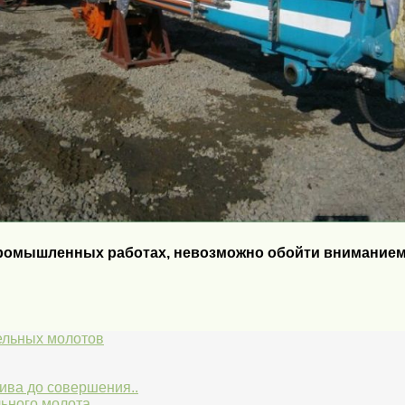
промышленных работах, невозможно обойти вниманием
ельных молотов
лива до совершения..
льного молота