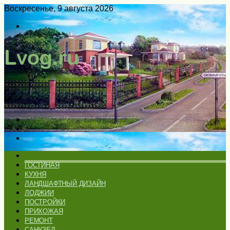
Воскресенье, 9 августа 2026
Войти
Switch
skin
Меню
Искать
Switch
skin
ГЛАВНАЯ
ГОСТИНАЯ
КУХНЯ
ЛАНДШАФТНЫЙ ДИЗАЙН
ЛОДЖИИ
ПОСТРОЙКИ
ПРИХОЖАЯ
РЕМОНТ
САНУЗЕЛ