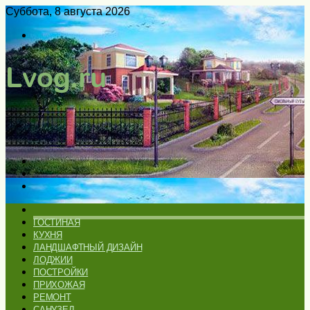
Суббота, 8 августа 2026
Войти
Switch
skin
Меню
Искать
Switch
skin
ГЛАВНАЯ
ГОСТИНАЯ
КУХНЯ
ЛАНДШАФТНЫЙ ДИЗАЙН
ЛОДЖИИ
ПОСТРОЙКИ
ПРИХОЖАЯ
РЕМОНТ
САНУЗЕЛ