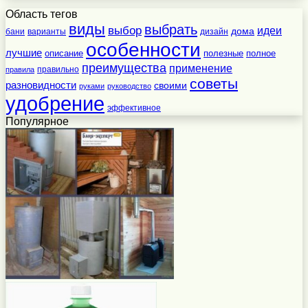
Область тегов
виды
выбрать
выбор
идеи
дома
бани
варианты
дизайн
особенности
лучшие
полезные
полное
описание
преимущества
применение
правильно
правила
советы
разновидности
своими
руками
руководство
удобрение
эффективное
Популярное