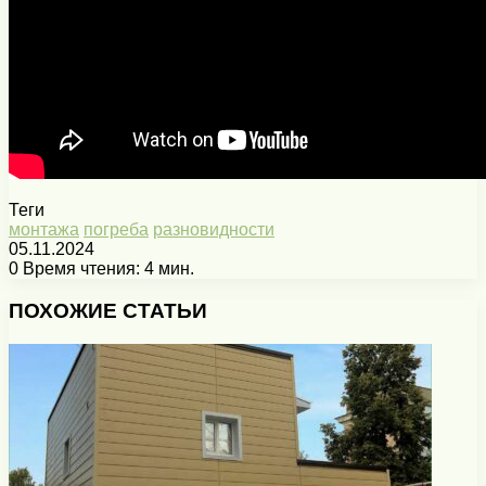
Теги
монтажа
погреба
разновидности
05.11.2024
0
Время чтения: 4 мин.
Facebook
X
Pinterest
Вконтакте
Одноклассники
Messenger
Messenger
WhatsApp
Telegram
Viber
Печатать
ПОХОЖИЕ СТАТЬИ