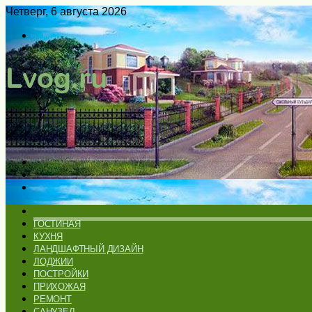
Четверг, 6 августа 2026
Войти
Switch
skin
Меню
Искать
Switch
skin
ГЛАВНАЯ
ГОСТИНАЯ
КУХНЯ
ЛАНДШАФТНЫЙ ДИЗАЙН
ЛОДЖИИ
ПОСТРОЙКИ
ПРИХОЖАЯ
РЕМОНТ
САНУЗЕЛ