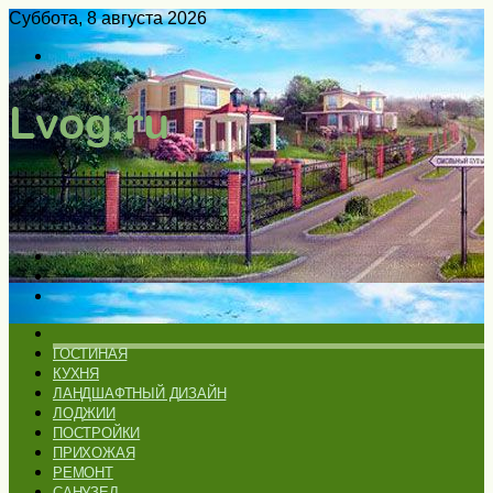
Суббота, 8 августа 2026
Войти
Switch
skin
Меню
Искать
Switch
skin
ГЛАВНАЯ
ГОСТИНАЯ
КУХНЯ
ЛАНДШАФТНЫЙ ДИЗАЙН
ЛОДЖИИ
ПОСТРОЙКИ
ПРИХОЖАЯ
РЕМОНТ
САНУЗЕЛ