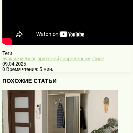
Теги
лучшие
мебель
прихожей
современном
стиле
09.04.2025
0
Время чтения: 5 мин.
Facebook
X
Pinterest
Вконтакте
Одноклассники
Messenger
Messenger
WhatsApp
Telegram
Viber
Печатать
ПОХОЖИЕ СТАТЬИ