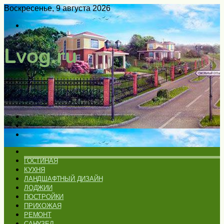
Воскресенье, 9 августа 2026
Войти
Switch
skin
Меню
Искать
Switch
skin
ГЛАВНАЯ
ГОСТИНАЯ
КУХНЯ
ЛАНДШАФТНЫЙ ДИЗАЙН
ЛОДЖИИ
ПОСТРОЙКИ
ПРИХОЖАЯ
РЕМОНТ
САНУЗЕЛ