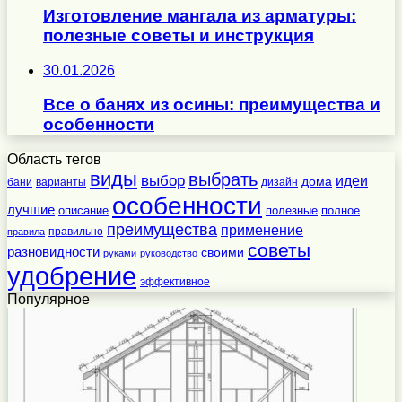
Изготовление мангала из арматуры:
полезные советы и инструкция
30.01.2026
Все о банях из осины: преимущества и
особенности
Область тегов
виды
выбрать
выбор
идеи
дома
бани
варианты
дизайн
особенности
лучшие
полезные
полное
описание
преимущества
применение
правильно
правила
советы
разновидности
своими
руками
руководство
удобрение
эффективное
Популярное