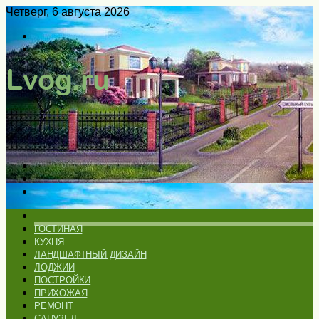
Четверг, 6 августа 2026
Войти
Switch
skin
Меню
Искать
Switch
skin
ГЛАВНАЯ
ГОСТИНАЯ
КУХНЯ
ЛАНДШАФТНЫЙ ДИЗАЙН
ЛОДЖИИ
ПОСТРОЙКИ
ПРИХОЖАЯ
РЕМОНТ
САНУЗЕЛ