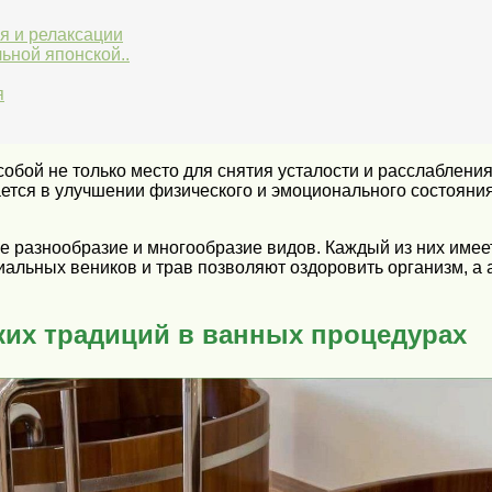
я и релаксации
ьной японской..
я
собой не только место для снятия усталости и расслабления
ается в улучшении физического и эмоционального состояни
е разнообразие и многообразие видов. Каждый из них имее
иальных веников и трав позволяют оздоровить организм, 
ких традиций в ванных процедурах