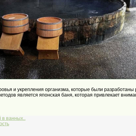
овья и укрепления организма, которые были разработаны 
 методов является японская баня, которая привлекает вни
 в ванных..
ость