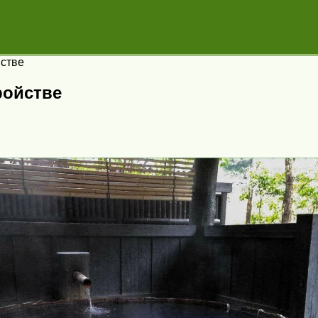
йстве
ройстве