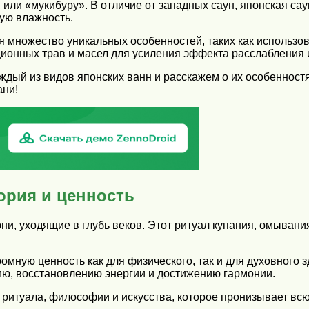
или «мукибуру». В отличие от западных саун, японская са
ую влажность.
бя множество уникальных особенностей, таких как использ
ионных трав и масел для усиления эффекта расслабления 
дый из видов японских ванн и расскажем о их особенностя
ани!
ория и ценность
ни, уходящие в глубь веков. Этот ритуал купания, омыван
мную ценность как для физического, так и для духовного зд
ию, восстановлению энергии и достижению гармонии.
 ритуала, философии и искусства, которое пронизывает вс