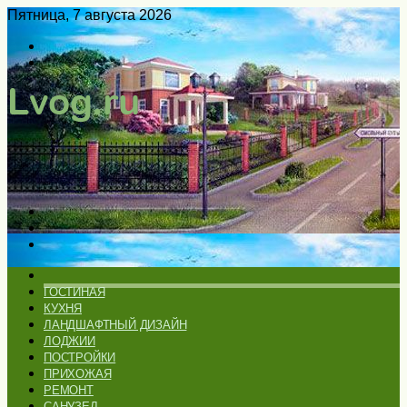
Пятница, 7 августа 2026
Войти
Switch
skin
Меню
Искать
Switch
skin
ГЛАВНАЯ
ГОСТИНАЯ
КУХНЯ
ЛАНДШАФТНЫЙ ДИЗАЙН
ЛОДЖИИ
ПОСТРОЙКИ
ПРИХОЖАЯ
РЕМОНТ
САНУЗЕЛ