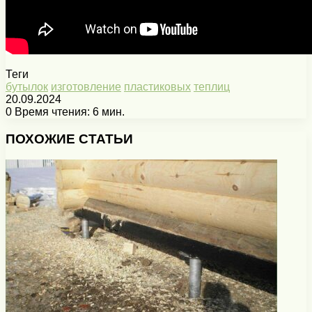
Теги
бутылок
изготовление
пластиковых
теплиц
20.09.2024
0
Время чтения: 6 мин.
Facebook
X
Pinterest
Вконтакте
Одноклассники
Messenger
Messenger
WhatsApp
Telegram
Viber
Печатать
ПОХОЖИЕ СТАТЬИ