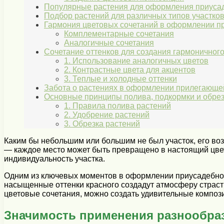
Популярные растения для оформления приусад
Подбор растений для различных типов участко
Гармония цветовых сочетаний в оформлении пр
Комплементарные сочетания
Аналогичные сочетания
Сочетание оттенков для создания гармоничного
1. Использование аналогичных цветов
2. Контрастные цвета для акцентов
3. Теплые и холодные оттенки
Забота о растениях в оформлении прилегающе
Основные принципы полива, подкормки и обрез
1. Правила полива растений
2. Удобрение растений
3. Обрезка растений
Каким бы небольшим или большим не был участок, его воз
— каждое место может быть превращено в настоящий цвето
индивидуальность участка.
Одним из ключевых моментов в оформлении приусадебного
насыщенные оттенки красного создадут атмосферу страсти
цветовые сочетания, можно создать удивительные композиц
Значимость применения разнообра