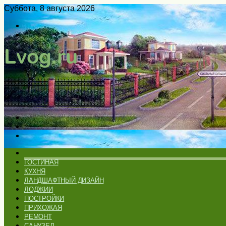
Суббота, 8 августа 2026
Войти
Switch
skin
Меню
Искать
Switch
skin
ГЛАВНАЯ
ГОСТИНАЯ
КУХНЯ
ЛАНДШАФТНЫЙ ДИЗАЙН
ЛОДЖИИ
ПОСТРОЙКИ
ПРИХОЖАЯ
РЕМОНТ
САНУЗЕЛ