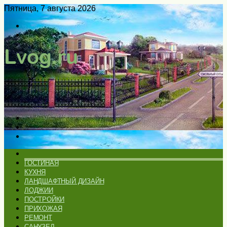
Пятница, 7 августа 2026
Войти
Switch
skin
Меню
Искать
Switch
skin
ГЛАВНАЯ
ГОСТИНАЯ
КУХНЯ
ЛАНДШАФТНЫЙ ДИЗАЙН
ЛОДЖИИ
ПОСТРОЙКИ
ПРИХОЖАЯ
РЕМОНТ
САНУЗЕЛ