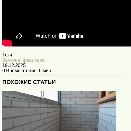
Теги
балконе
правильно
19.12.2025
0
Время чтения: 6 мин.
Facebook
X
Pinterest
Вконтакте
Одноклассники
Messenger
Messenger
WhatsApp
Telegram
Viber
Печатать
ПОХОЖИЕ СТАТЬИ