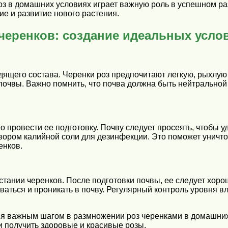
оз в домашних условиях играет важную роль в успешном ра
е и развитие нового растения.
черенков: создание идеальных услов
дящего состава. Черенки роз предпочитают легкую, рыхлу
почвы. Важно помнить, что почва должна быть нейтральной 
 провести ее подготовку. Почву следует просеять, чтобы у
твором калийной соли для дезинфекции. Это поможет унич
енков.
ании черенков. После подготовки почвы, ее следует хорош
ваться и проникать в почву. Регулярный контроль уровня 
ся важным шагом в размножении роз черенками в домашни
и получить здоровые и красивые розы.