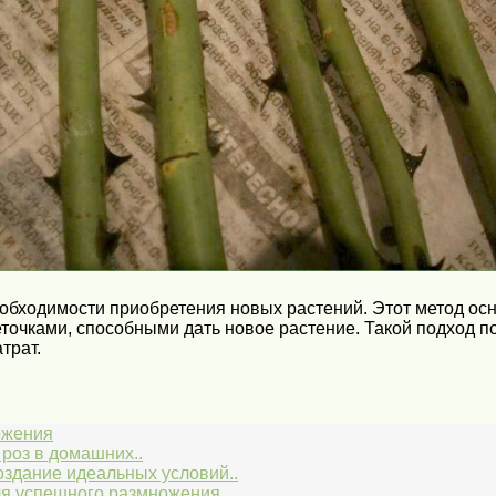
бходимости приобретения новых растений. Этот метод осн
очками, способными дать новое растение. Такой подход по
трат.
ожения
роз в домашних..
оздание идеальных условий..
я успешного размножения..