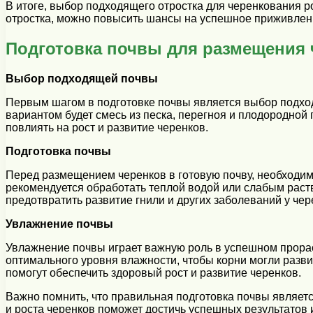
В итоге, выбор подходящего отростка для черенкования р
отростка, можно повысить шансы на успешное приживлени
Подготовка почвы для размещения 
Выбор подходящей почвы
Первым шагом в подготовке почвы является выбор подхо
вариантом будет смесь из песка, перегноя и плодородной 
повлиять на рост и развитие черенков.
Подготовка почвы
Перед размещением черенков в готовую почву, необходимо
рекомендуется обработать теплой водой или слабым рас
предотвратить развитие гнили и других заболеваний у чер
Увлажнение почвы
Увлажнение почвы играет важную роль в успешном прораст
оптимального уровня влажности, чтобы корни могли разви
помогут обеспечить здоровый рост и развитие черенков.
Важно помнить, что правильная подготовка почвы являет
и роста черенков поможет достичь успешных результатов 