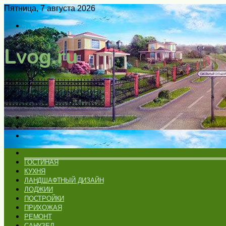
Пятница, 7 августа 2026
Войти
Switch
skin
Меню
Искать
Switch
skin
ГЛАВНАЯ
ГОСТИНАЯ
КУХНЯ
ЛАНДШАФТНЫЙ ДИЗАЙН
ЛОДЖИИ
ПОСТРОЙКИ
ПРИХОЖАЯ
РЕМОНТ
САНУЗЕЛ