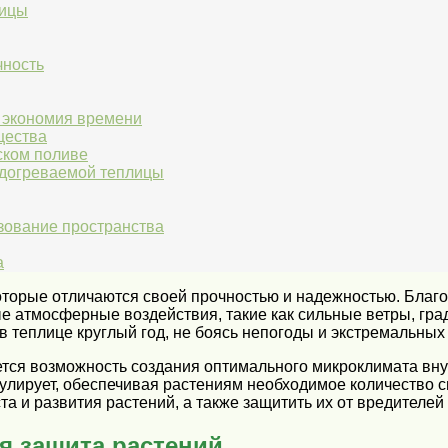
лицы
чность
и экономия времени
щества
ском поливе
догреваемой теплицы
зование пространства
а
оторые отличаются своей прочностью и надежностью. Благ
е атмосферные воздействия, такие как сильные ветры, гра
 теплице круглый год, не боясь непогоды и экстремальных
тся возможность создания оптимального микроклимата вну
кулирует, обеспечивая растениям необходимое количество 
та и развития растений, а также защитить их от вредителей
я защита растений