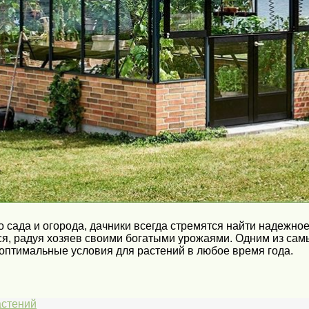
о сада и огорода, дачники всегда стремятся найти надежно
я, радуя хозяев своими богатыми урожаями. Одним из сам
оптимальные условия для растений в любое время года.
астений