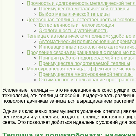
Прочность и долговечность металлической теп
Преимущества металлической теплицы
Выбор металлической теплицы
Деревянная теплица: естественность и экологи
Естественность и теплоизоляция
Экологичность и устойчивость
Теплица с автоматическим поливом: удобство 
Автоматический полив: основные преиму
Инновационные технологии в автоматиче
Продление сезона выращивания с помощью по
Принцип работы подогреваемой теплицы
Преимущества подогреваемой теплицы
Многоуровневая теплица: эффективное исполь
Преимущества многоуровневой теплицы
Оптимальное использование пространств
Усиленные теплицы — это инновационные конструкции, к
технологий, эти теплицы способны выдерживать различны
позволяет дачникам заниматься выращиванием растений в
Одним из ключевых преимуществ усиленных теплиц являе
вентиляции и утепления, воздух в теплице постоянно цир
света. Это позволяет добиться идеальных условий для рос
Теплица из поликарбоната: надежна