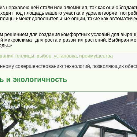
из нержавеющей стали или алюминия, так как они обладают
дходит под площадь вашего участка и удовлетворяет потре
плицы имеют дополнительные опции, такие как автоматичес
м решением для создания комфортных условий для выращив
й микроклимат для роста и развития растений. Выбирая ме
оды.»
вания теплицы: выбор, установка, преимущества
янному совершенствованию технологий, позволяющих обеспе
ь и экологичность