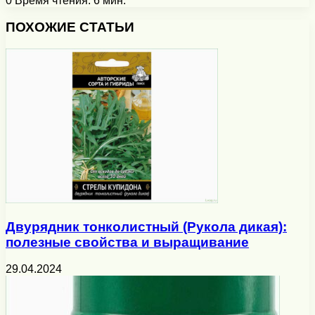
0
Время чтения: 6 мин.
Facebook
X
Pinterest
Вконтакте
Одноклассники
Messenger
Messenger
WhatsApp
Telegram
Viber
Печатать
ПОХОЖИЕ СТАТЬИ
Двурядник тонколистный (Рукола дикая):
полезные свойства и выращивание
29.04.2024