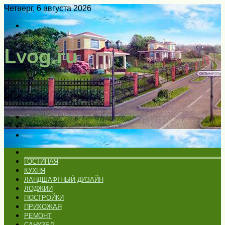
Четверг, 6 августа 2026
Войти
Switch
skin
Меню
Искать
Switch
skin
ГЛАВНАЯ
ГОСТИНАЯ
КУХНЯ
ЛАНДШАФТНЫЙ ДИЗАЙН
ЛОДЖИИ
ПОСТРОЙКИ
ПРИХОЖАЯ
РЕМОНТ
САНУЗЕЛ