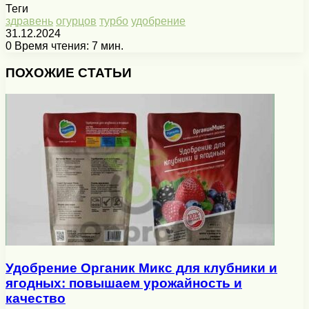
Теги
здравень
огурцов
турбо
удобрение
31.12.2024
0
Время чтения: 7 мин.
Facebook
X
Pinterest
Вконтакте
Одноклассники
Messenger
Messenger
WhatsApp
Telegram
Viber
Печатать
ПОХОЖИЕ СТАТЬИ
Удобрение Органик Микс для клубники и
ягодных: повышаем урожайность и
качество