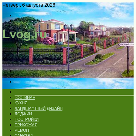
Четверг, 6 августа 2026
Войти
Switch
skin
Меню
Искать
Switch
skin
ГЛАВНАЯ
ГОСТИНАЯ
КУХНЯ
ЛАНДШАФТНЫЙ ДИЗАЙН
ЛОДЖИИ
ПОСТРОЙКИ
ПРИХОЖАЯ
РЕМОНТ
САНУЗЕЛ