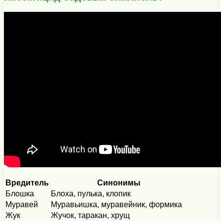
Вредитель
Синонимы
Блошка
Блоха, пулька, клопик
Муравей
Муравьишка, муравейник, формика
Жук
Жучок, таракан, хрущ