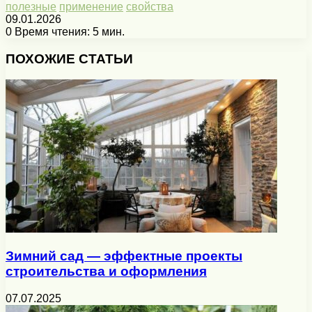
полезные
применение
свойства
09.01.2026
0
Время чтения: 5 мин.
Facebook
X
Pinterest
Вконтакте
Одноклассники
Messenger
Messenger
WhatsApp
Telegram
Viber
Печатать
ПОХОЖИЕ СТАТЬИ
Зимний сад — эффектные проекты
строительства и оформления
07.07.2025