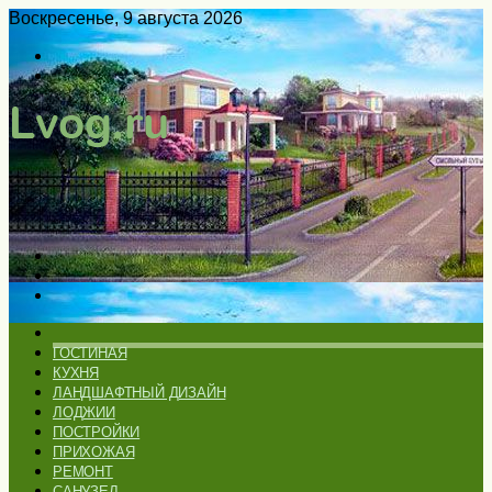
Воскресенье, 9 августа 2026
Войти
Switch
skin
Меню
Искать
Switch
skin
ГЛАВНАЯ
ГОСТИНАЯ
КУХНЯ
ЛАНДШАФТНЫЙ ДИЗАЙН
ЛОДЖИИ
ПОСТРОЙКИ
ПРИХОЖАЯ
РЕМОНТ
САНУЗЕЛ