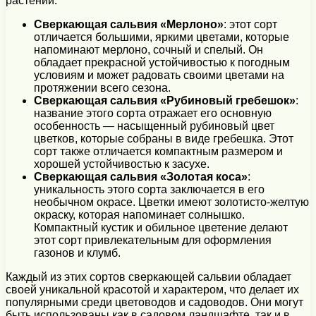
растений.
Сверкающая сальвия «Мерлоно»
: этот сорт
отличается большими, яркими цветами, которые
напоминают мерлоно, сочный и спелый. Он
обладает прекрасной устойчивостью к погодным
условиям и может радовать своими цветами на
протяжении всего сезона.
Сверкающая сальвия «Рубиновый гребешок»
:
название этого сорта отражает его основную
особенность — насыщенный рубиновый цвет
цветков, которые собраны в виде гребешка. Этот
сорт также отличается компактным размером и
хорошей устойчивостью к засухе.
Сверкающая сальвия «Золотая коса»
:
уникальность этого сорта заключается в его
необычном окрасе. Цветки имеют золотисто-желтую
окраску, которая напоминает солнышко.
Компактный кустик и обильное цветение делают
этот сорт привлекательным для оформления
газонов и клумб.
Каждый из этих сортов сверкающей сальвии обладает
своей уникальной красотой и характером, что делает их
популярными среди цветоводов и садоводов. Они могут
быть использованы как в садовом ландшафте, так и в