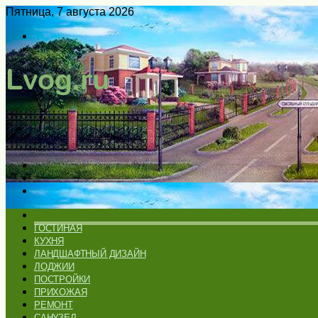
Пятница, 7 августа 2026
Войти
Switch
skin
Меню
Искать
Switch
skin
ГЛАВНАЯ
ГОСТИНАЯ
КУХНЯ
ЛАНДШАФТНЫЙ ДИЗАЙН
ЛОДЖИИ
ПОСТРОЙКИ
ПРИХОЖАЯ
РЕМОНТ
САНУЗЕЛ