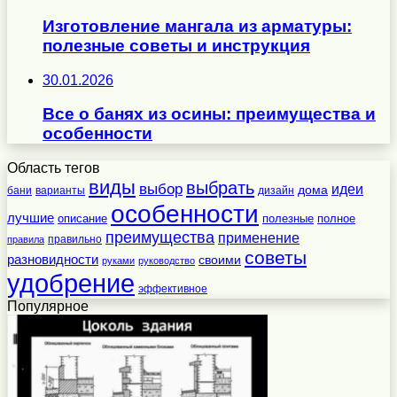
Изготовление мангала из арматуры:
полезные советы и инструкция
30.01.2026
Все о банях из осины: преимущества и
особенности
Область тегов
виды
выбрать
выбор
идеи
дома
бани
варианты
дизайн
особенности
лучшие
полезные
полное
описание
преимущества
применение
правильно
правила
советы
разновидности
своими
руками
руководство
удобрение
эффективное
Популярное