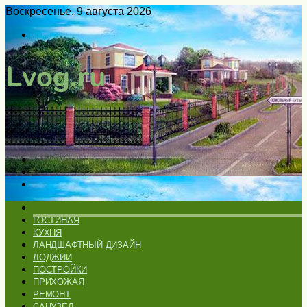
Воскресенье, 9 августа 2026
Войти
Switch
skin
Меню
Искать
Switch
skin
ГЛАВНАЯ
ГОСТИНАЯ
КУХНЯ
ЛАНДШАФТНЫЙ ДИЗАЙН
ЛОДЖИИ
ПОСТРОЙКИ
ПРИХОЖАЯ
РЕМОНТ
САНУЗЕЛ