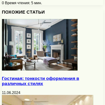
0
Время чтения: 5 мин.
Facebook
X
Pinterest
Вконтакте
Одноклассники
Messenger
Messenger
WhatsApp
Telegram
Viber
Печатать
ПОХОЖИЕ СТАТЬИ
Гостиная: тонкости оформления в
различных стилях
11.06.2024