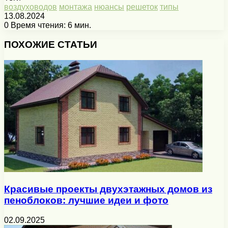
воздуховодов
монтажа
нюансы
решеток
типы
13.08.2024
0
Время чтения: 6 мин.
Facebook
X
Pinterest
Вконтакте
Одноклассники
Messenger
Messenger
WhatsApp
Telegram
Viber
Печатать
ПОХОЖИЕ СТАТЬИ
Красивые проекты двухэтажных домов из
пеноблоков: лучшие идеи и фото
02.09.2025