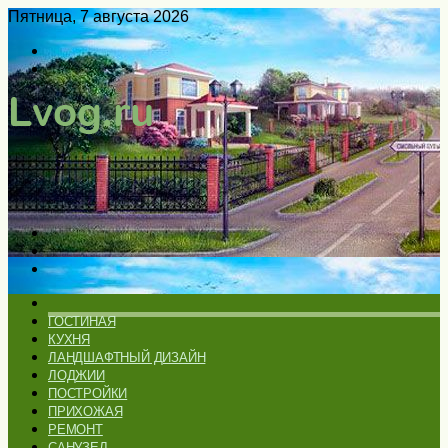
Пятница, 7 августа 2026
Войти
Switch
skin
Меню
Искать
Switch
skin
ГЛАВНАЯ
ГОСТИНАЯ
КУХНЯ
ЛАНДШАФТНЫЙ ДИЗАЙН
ЛОДЖИИ
ПОСТРОЙКИ
ПРИХОЖАЯ
РЕМОНТ
САНУЗЕЛ