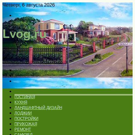
Четверг, 6 августа 2026
Войти
Switch
skin
Меню
Искать
Switch
skin
ГЛАВНАЯ
ГОСТИНАЯ
КУХНЯ
ЛАНДШАФТНЫЙ ДИЗАЙН
ЛОДЖИИ
ПОСТРОЙКИ
ПРИХОЖАЯ
РЕМОНТ
САНУЗЕЛ