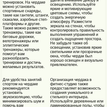
уделить внимание декору и
тренировок. На чердаке
освещению. Используйте
можно установить
яркие и мотивирующие
спортивные снаряды,
цветовые схемы, чтобы
такие как гантели, штанги,
создать энергичную
скакалки, аэробные степ-
атмосферу. Разместите
платформы и другие.
зеркала на стенах, чтобы
Также можно разместить
контролировать правильность
тренажеры, такие как
выполнения упражнений и
беговые дорожки,
создать ощущение простора.
велотренажеры или
Не забудьте также об
эллиптические
освещении, установив яркие
тренажеры, которые
светильники или прозрачные
помогут вам
окна, чтобы чердак был
разнообразить
хорошо освещен и визуально
тренировки и достичь
привлекателен.
желаемых результатов.
Для удобства занятий
Организация чердака в
спортом на чердаке
фитнес-студию также
рекомендуется
предоставляет возможность
установить
создания уникального и
звукоизоляцию, чтобы
стильного интерьера.
минимизировать шум и
Используйте деревянные или
помочь вам
ламинированные полы, чтобы