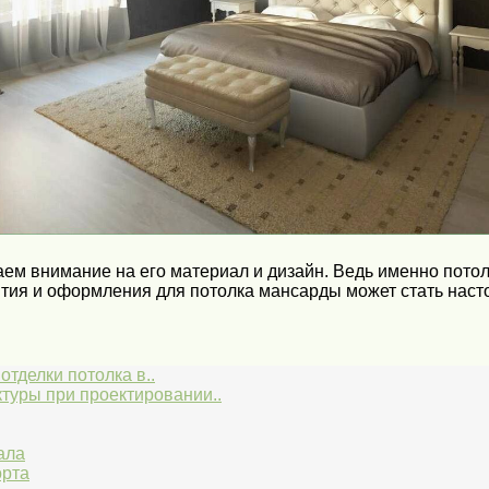
аем внимание на его материал и дизайн. Ведь именно потол
ытия и оформления для потолка мансарды может стать нас
тделки потолка в..
туры при проектировании..
ала
орта