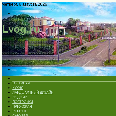
Четверг, 6 августа 2026
Войти
Switch
skin
Меню
Искать
Switch
skin
ГЛАВНАЯ
ГОСТИНАЯ
КУХНЯ
ЛАНДШАФТНЫЙ ДИЗАЙН
ЛОДЖИИ
ПОСТРОЙКИ
ПРИХОЖАЯ
РЕМОНТ
САНУЗЕЛ