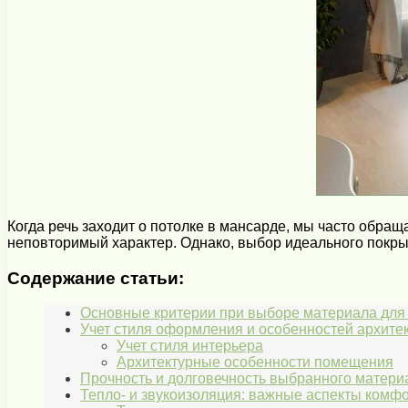
Когда речь заходит о потолке в мансарде, мы часто обращ
неповторимый характер. Однако, выбор идеального покр
Содержание статьи:
Основные критерии при выборе материала для о
Учет стиля оформления и особенностей архитек
Учет стиля интерьера
Архитектурные особенности помещения
Прочность и долговечность выбранного матери
Тепло- и звукоизоляция: важные аспекты комф