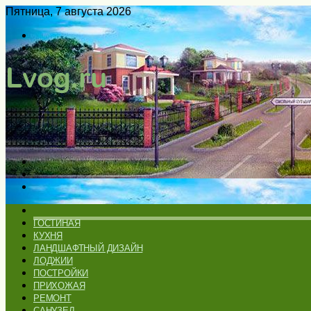
Пятница, 7 августа 2026
Войти
Switch
skin
Меню
Искать
Switch
skin
ГЛАВНАЯ
ГОСТИНАЯ
КУХНЯ
ЛАНДШАФТНЫЙ ДИЗАЙН
ЛОДЖИИ
ПОСТРОЙКИ
ПРИХОЖАЯ
РЕМОНТ
САНУЗЕЛ