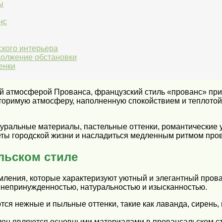
ы
нс
кого интерьера
должение обстановки
енки
 атмосферой Прованса, французский стиль «прованс» при
оримую атмосферу, наполненную спокойствием и теплотой, 
уральные материалы, пастельные оттенки, романтические у
уеты городской жизни и насладиться медленным ритмом про
льском стиле
ения, которые характеризуют уютный и элегантный прован
 непринужденностью, натуральностью и изысканностью.
ся нежные и пыльные оттенки, такие как лаванда, сирень, 
 лен являются основными материалами в провансальском с