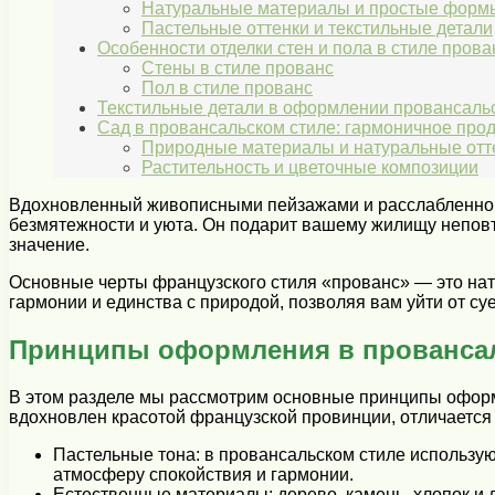
Натуральные материалы и простые форм
Пастельные оттенки и текстильные детали
Особенности отделки стен и пола в стиле прова
Стены в стиле прованс
Пол в стиле прованс
Текстильные детали в оформлении провансальс
Сад в провансальском стиле: гармоничное про
Природные материалы и натуральные отт
Растительность и цветочные композиции
Вдохновленный живописными пейзажами и расслабленной
безмятежности и уюта. Он подарит вашему жилищу неповт
значение.
Основные черты французского стиля «прованс» — это нат
гармонии и единства с природой, позволяя вам уйти от с
Принципы оформления в прованса
В этом разделе мы рассмотрим основные принципы оформл
вдохновлен красотой французской провинции, отличается
Пастельные тона: в провансальском стиле используют
атмосферу спокойствия и гармонии.
Естественные материалы: дерево, камень, хлопок и