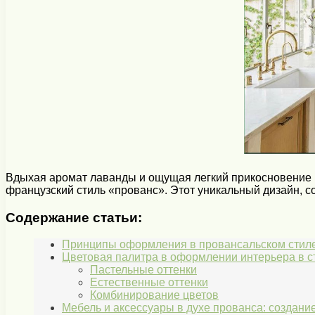
Вдыхая аромат лаванды и ощущая легкий прикосновение м
французский стиль «прованс». Этот уникальный дизайн, с
Содержание статьи:
Принципы оформления в провансальском стил
Цветовая палитра в оформлении интерьера в с
Пастельные оттенки
Естественные оттенки
Комбинирование цветов
Мебель и аксессуары в духе прованса: создани