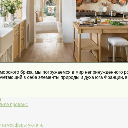
орского бриза, мы погружаемся в мир непринужденного ро
очетающий в себе элементы природы и духа юга Франции, в
е
тиле прованс
е атмосферы уюта и..