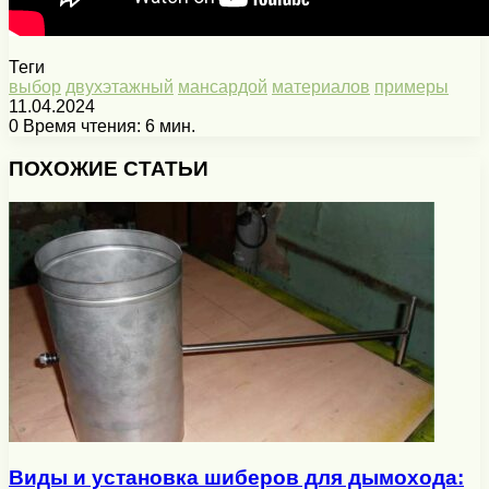
Теги
выбор
двухэтажный
мансардой
материалов
примеры
11.04.2024
0
Время чтения: 6 мин.
Facebook
X
Pinterest
Вконтакте
Одноклассники
Messenger
Messenger
WhatsApp
Telegram
Viber
Печатать
ПОХОЖИЕ СТАТЬИ
Виды и установка шиберов для дымохода: