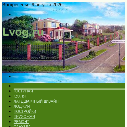
Воскресенье, 9 августа 2026
Войти
Switch
skin
Меню
Искать
Switch
skin
ГЛАВНАЯ
ГОСТИНАЯ
КУХНЯ
ЛАНДШАФТНЫЙ ДИЗАЙН
ЛОДЖИИ
ПОСТРОЙКИ
ПРИХОЖАЯ
РЕМОНТ
САНУЗЕЛ