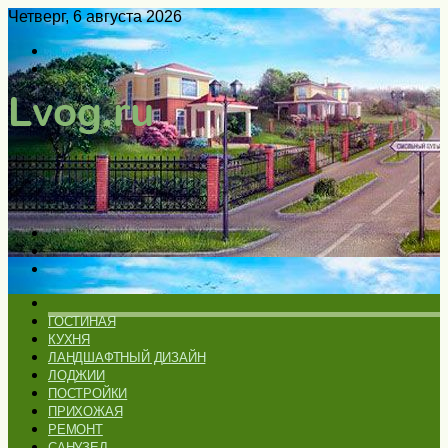
Четверг, 6 августа 2026
Войти
Switch
skin
Меню
Искать
Switch
skin
ГЛАВНАЯ
ГОСТИНАЯ
КУХНЯ
ЛАНДШАФТНЫЙ ДИЗАЙН
ЛОДЖИИ
ПОСТРОЙКИ
ПРИХОЖАЯ
РЕМОНТ
САНУЗЕЛ