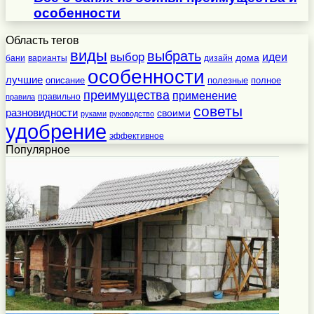
особенности
Область тегов
виды
выбрать
выбор
идеи
дома
бани
варианты
дизайн
особенности
лучшие
полезные
полное
описание
преимущества
применение
правильно
правила
советы
разновидности
своими
руками
руководство
удобрение
эффективное
Популярное