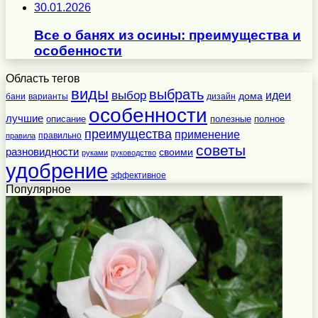
30.01.2026
Все о банях из осины: преимущества и
особенности
Область тегов
виды
выбрать
выбор
идеи
дома
бани
варианты
дизайн
особенности
лучшие
полезные
полное
описание
преимущества
применение
правильно
правила
советы
разновидности
своими
руками
руководство
удобрение
эффективное
Популярное