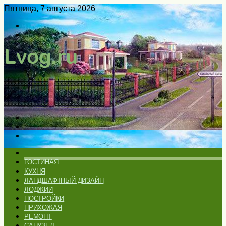
Пятница, 7 августа 2026
Войти
Switch
skin
Меню
Искать
Switch
skin
ГЛАВНАЯ
ГОСТИНАЯ
КУХНЯ
ЛАНДШАФТНЫЙ ДИЗАЙН
ЛОДЖИИ
ПОСТРОЙКИ
ПРИХОЖАЯ
РЕМОНТ
САНУЗЕЛ