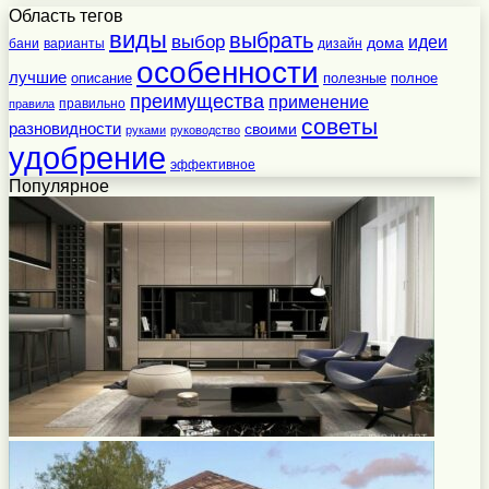
Область тегов
виды
выбрать
выбор
идеи
дома
бани
варианты
дизайн
особенности
лучшие
полезные
полное
описание
преимущества
применение
правильно
правила
советы
разновидности
своими
руками
руководство
удобрение
эффективное
Популярное