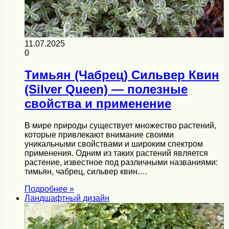
11.07.2025
0
Тимьян (Чабрец) Сильвер Квин
(Silver Queen) — полезные
свойства и применение
В мире природы существует множество растений,
которые привлекают внимание своими
уникальными свойствами и широким спектром
применения. Одним из таких растений является
растение, известное под различными названиями:
тимьян, чабрец, сильвер квин.…
Подробнее »
Ландшафтный дизайн