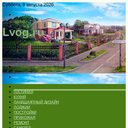
Суббота, 8 августа 2026
Войти
Switch
skin
Меню
Искать
Switch
skin
ГЛАВНАЯ
ГОСТИНАЯ
КУХНЯ
ЛАНДШАФТНЫЙ ДИЗАЙН
ЛОДЖИИ
ПОСТРОЙКИ
ПРИХОЖАЯ
РЕМОНТ
САНУЗЕЛ