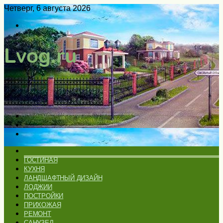
Четверг, 6 августа 2026
Войти
Switch
skin
Меню
Искать
Switch
skin
ГЛАВНАЯ
ГОСТИНАЯ
КУХНЯ
ЛАНДШАФТНЫЙ ДИЗАЙН
ЛОДЖИИ
ПОСТРОЙКИ
ПРИХОЖАЯ
РЕМОНТ
САНУЗЕЛ