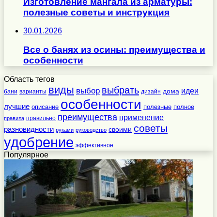
Изготовление мангала из арматуры:
полезные советы и инструкция
30.01.2026
Все о банях из осины: преимущества и
особенности
Область тегов
виды
выбрать
выбор
идеи
дома
бани
варианты
дизайн
особенности
лучшие
полезные
полное
описание
преимущества
применение
правильно
правила
советы
разновидности
своими
руками
руководство
удобрение
эффективное
Популярное