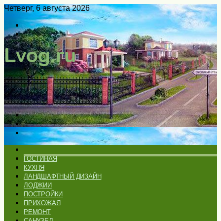
Четверг, 6 августа 2026
Войти
Switch
skin
Меню
Искать
Switch
skin
ГЛАВНАЯ
ГОСТИНАЯ
КУХНЯ
ЛАНДШАФТНЫЙ ДИЗАЙН
ЛОДЖИИ
ПОСТРОЙКИ
ПРИХОЖАЯ
РЕМОНТ
САНУЗЕЛ