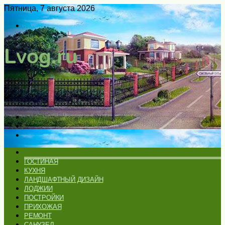
Пятница, 7 августа 2026
Войти
Switch
skin
Меню
Искать
Switch
skin
ГЛАВНАЯ
ГОСТИНАЯ
КУХНЯ
ЛАНДШАФТНЫЙ ДИЗАЙН
ЛОДЖИИ
ПОСТРОЙКИ
ПРИХОЖАЯ
РЕМОНТ
САНУЗЕЛ