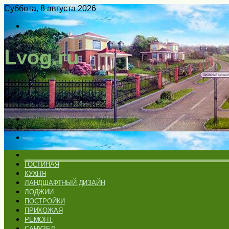
Суббота, 8 августа 2026
Войти
Switch
skin
Меню
Искать
Switch
skin
ГЛАВНАЯ
ГОСТИНАЯ
КУХНЯ
ЛАНДШАФТНЫЙ ДИЗАЙН
ЛОДЖИИ
ПОСТРОЙКИ
ПРИХОЖАЯ
РЕМОНТ
САНУЗЕЛ