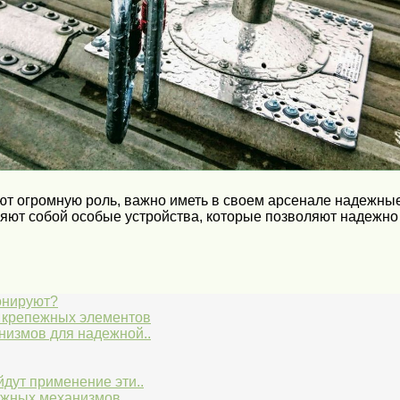
ают огромную роль, важно иметь в своем арсенале надежны
ют собой особые устройства, которые позволяют надежно з
онируют?
х крепежных элементов
измов для надежной..
дут применение эти..
пежных механизмов