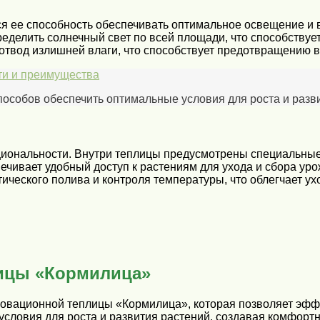
я ее способность обеспечивать оптимальное освещение и 
делить солнечный свет по всей площади, что способствует
 отвод излишней влаги, что способствует предотвращению 
ти и преимущества
пособов обеспечить оптимальные условия для роста и разв
иональности. Внутри теплицы предусмотрены специальные 
ечивает удобный доступ к растениям для ухода и сбора уро
ческого полива и контроля температуры, что облегчает ух
ицы «Кормилица»
овационной теплицы «Кормилица», которая позволяет эфф
 условия для роста и развития растений, создавая комфор