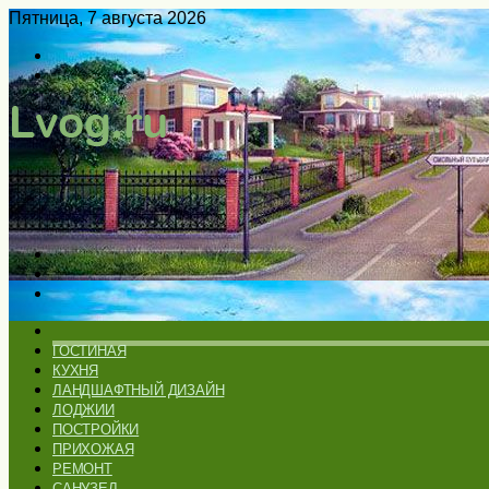
Пятница, 7 августа 2026
Войти
Switch
skin
Меню
Искать
Switch
skin
ГЛАВНАЯ
ГОСТИНАЯ
КУХНЯ
ЛАНДШАФТНЫЙ ДИЗАЙН
ЛОДЖИИ
ПОСТРОЙКИ
ПРИХОЖАЯ
РЕМОНТ
САНУЗЕЛ