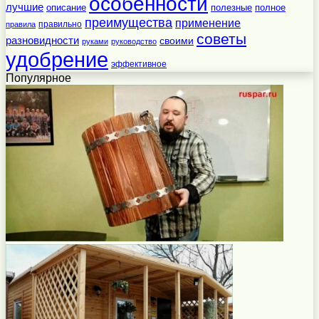
особенности
лучшие
полезные
полное
описание
преимущества
применение
правильно
правила
советы
разновидности
своими
руками
руководство
удобрение
эффективное
Популярное