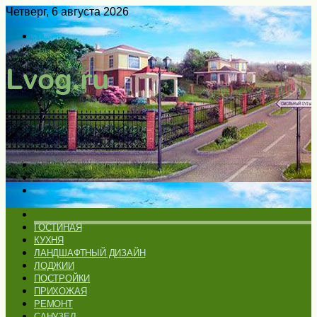
Четверг, 6 августа 2026
Войти
Switch
skin
Меню
Искать
Switch
skin
ГЛАВНАЯ
ГОСТИНАЯ
КУХНЯ
ЛАНДШАФТНЫЙ ДИЗАЙН
ЛОДЖИИ
ПОСТРОЙКИ
ПРИХОЖАЯ
РЕМОНТ
САНУЗЕЛ