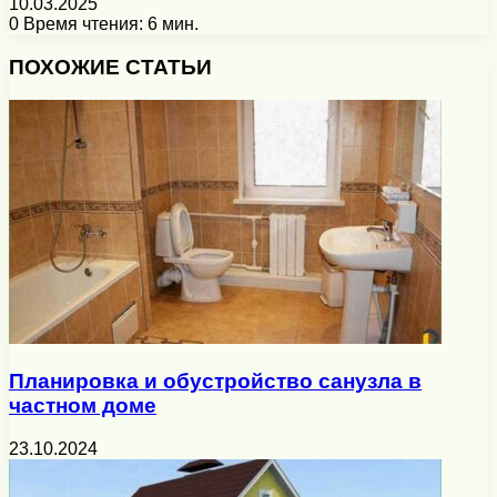
10.03.2025
0
Время чтения: 6 мин.
Facebook
X
Pinterest
Вконтакте
Одноклассники
Messenger
Messenger
WhatsApp
Telegram
Viber
Печатать
ПОХОЖИЕ СТАТЬИ
Планировка и обустройство санузла в
частном доме
23.10.2024