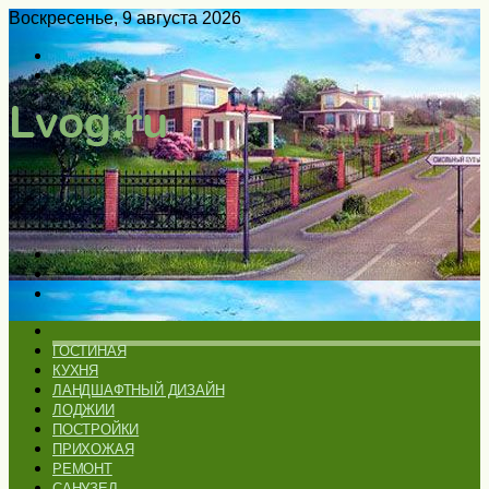
Воскресенье, 9 августа 2026
Войти
Switch
skin
Меню
Искать
Switch
skin
ГЛАВНАЯ
ГОСТИНАЯ
КУХНЯ
ЛАНДШАФТНЫЙ ДИЗАЙН
ЛОДЖИИ
ПОСТРОЙКИ
ПРИХОЖАЯ
РЕМОНТ
САНУЗЕЛ