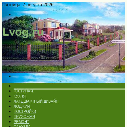
Пятница, 7 августа 2026
Войти
Switch
skin
Меню
Искать
Switch
skin
ГЛАВНАЯ
ГОСТИНАЯ
КУХНЯ
ЛАНДШАФТНЫЙ ДИЗАЙН
ЛОДЖИИ
ПОСТРОЙКИ
ПРИХОЖАЯ
РЕМОНТ
САНУЗЕЛ