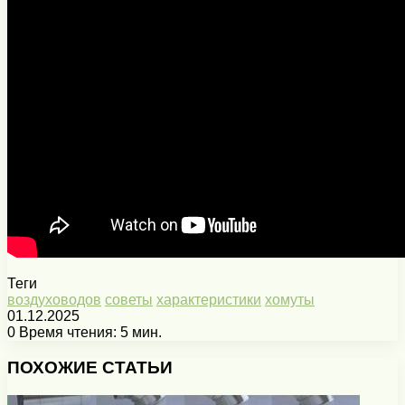
Теги
воздуховодов
советы
характеристики
хомуты
01.12.2025
0
Время чтения: 5 мин.
Facebook
X
Pinterest
Вконтакте
Одноклассники
Messenger
Messenger
WhatsApp
Telegram
Viber
Печатать
ПОХОЖИЕ СТАТЬИ