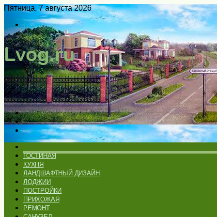
Пятница, 7 августа 2026
Войти
Switch
skin
Меню
Искать
Switch
skin
ГЛАВНАЯ
ГОСТИНАЯ
КУХНЯ
ЛАНДШАФТНЫЙ ДИЗАЙН
ЛОДЖИИ
ПОСТРОЙКИ
ПРИХОЖАЯ
РЕМОНТ
САНУЗЕЛ