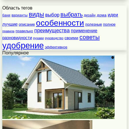
Область тегов
виды
выбрать
выбор
идеи
дома
бани
варианты
дизайн
особенности
лучшие
полезные
полное
описание
преимущества
применение
правильно
правила
советы
разновидности
своими
руками
руководство
удобрение
эффективное
Популярное