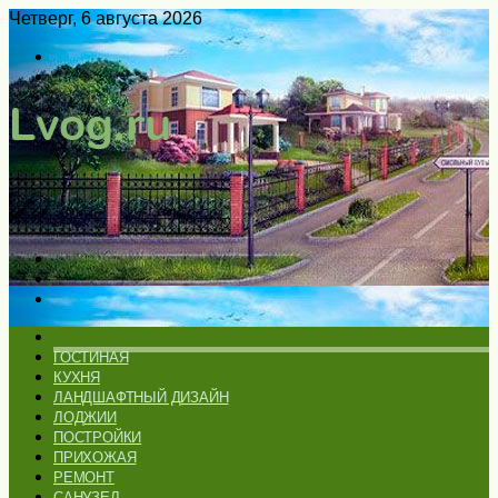
Четверг, 6 августа 2026
Войти
Switch
skin
Меню
Искать
Switch
skin
ГЛАВНАЯ
ГОСТИНАЯ
КУХНЯ
ЛАНДШАФТНЫЙ ДИЗАЙН
ЛОДЖИИ
ПОСТРОЙКИ
ПРИХОЖАЯ
РЕМОНТ
САНУЗЕЛ