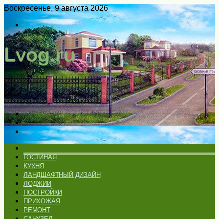
Воскресенье, 9 августа 2026
Войти
Switch
skin
Меню
Искать
Switch
skin
ГЛАВНАЯ
ГОСТИНАЯ
КУХНЯ
ЛАНДШАФТНЫЙ ДИЗАЙН
ЛОДЖИИ
ПОСТРОЙКИ
ПРИХОЖАЯ
РЕМОНТ
САНУЗЕЛ