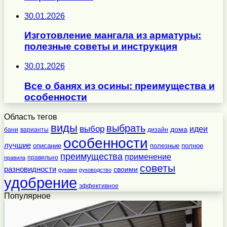
30.01.2026
Изготовление мангала из арматуры:
полезные советы и инструкция
30.01.2026
Все о банях из осины: преимущества и
особенности
Область тегов
виды
выбрать
выбор
идеи
дома
бани
варианты
дизайн
особенности
лучшие
полезные
полное
описание
преимущества
применение
правильно
правила
советы
разновидности
своими
руками
руководство
удобрение
эффективное
Популярное