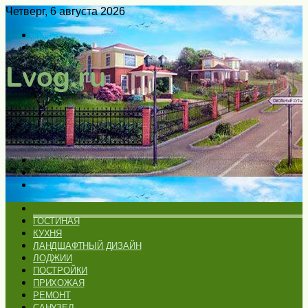
Четверг, 6 августа 2026
Войти
Switch
skin
Меню
Искать
Switch
skin
ГЛАВНАЯ
ГОСТИНАЯ
КУХНЯ
ЛАНДШАФТНЫЙ ДИЗАЙН
ЛОДЖИИ
ПОСТРОЙКИ
ПРИХОЖАЯ
РЕМОНТ
САНУЗЕЛ