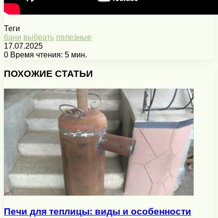
Теги
бани
выбрать
полезные
17.07.2025
0
Время чтения: 5 мин.
Facebook
X
Pinterest
Вконтакте
Одноклассники
Messenger
Messenger
WhatsApp
Telegram
Viber
Печатать
ПОХОЖИЕ СТАТЬИ
Печи для теплицы: виды и особенности