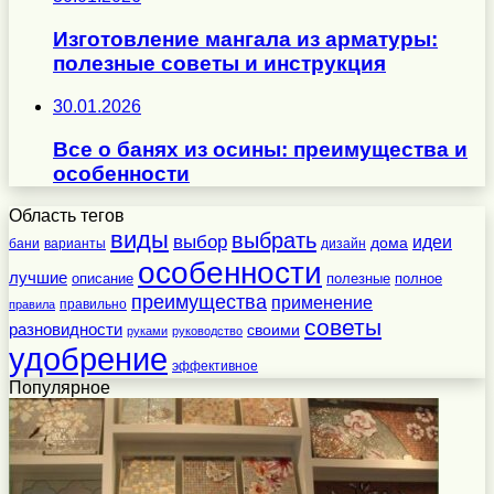
Изготовление мангала из арматуры:
полезные советы и инструкция
30.01.2026
Все о банях из осины: преимущества и
особенности
Область тегов
виды
выбрать
выбор
идеи
дома
бани
варианты
дизайн
особенности
лучшие
полезные
полное
описание
преимущества
применение
правильно
правила
советы
разновидности
своими
руками
руководство
удобрение
эффективное
Популярное