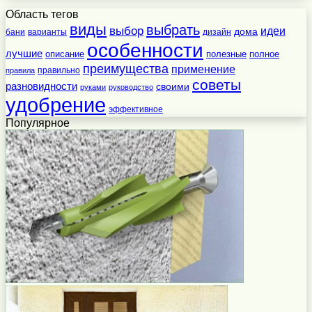
Область тегов
виды
выбрать
выбор
идеи
дома
бани
варианты
дизайн
особенности
лучшие
полезные
полное
описание
преимущества
применение
правильно
правила
советы
разновидности
своими
руками
руководство
удобрение
эффективное
Популярное