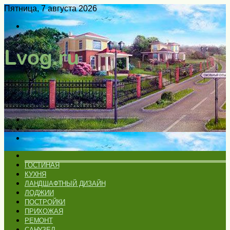
Пятница, 7 августа 2026
Войти
Switch
skin
Меню
Искать
Switch
skin
ГЛАВНАЯ
ГОСТИНАЯ
КУХНЯ
ЛАНДШАФТНЫЙ ДИЗАЙН
ЛОДЖИИ
ПОСТРОЙКИ
ПРИХОЖАЯ
РЕМОНТ
САНУЗЕЛ